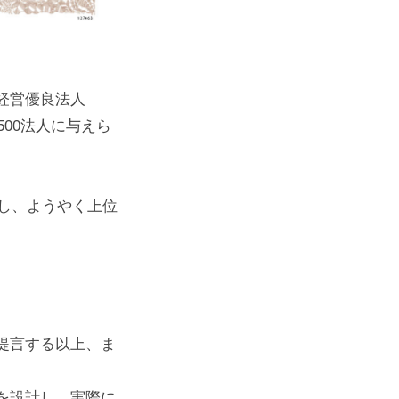
経営優良法人
00法人に与えら
アし、ようやく上位
提言する以上、ま
を設計し、実際に