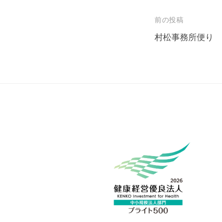
投
前の投稿
稿
村松事務所便り 20
ナ
ビ
ゲ
ー
シ
ョ
ン