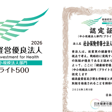
保
険
労
務
士
法
人
村
松
事
務
所