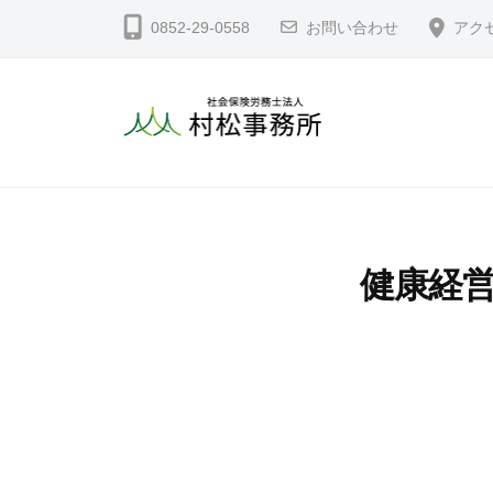
コ
会
0852-29-0558
お問い合わせ
アク
ン
保
テ
険
労
ン
務
ツ
社
島
士
へ
根
会
法
ス
県
保
人
キ
松
険
村
健康経営
ッ
江
松
労
プ
市
事
務
の
務
士
社
所
法
会
人
保
険
村