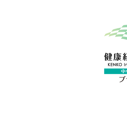
労
松
務
事
士
務
事
所
務
所