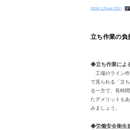
労
松
2024.12(vol.251)
ダ
務
事
士
務
事
立ち作業の負
所
務
所
◆立ち作業によ
工場のライン作
で見られる「立ち
る一方で、長時間
たデメリットもあ
みましょう。
◆労働安全衛生