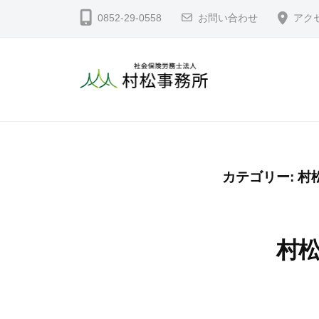
コ
会
0852-29-0558
お問い合わせ
アク
ン
保
テ
険
労
ン
務
ツ
社
島
士
へ
根
会
法
ス
県
保
人
キ
松
険
村
カテゴリー:
村
ッ
江
松
労
プ
市
事
務
の
務
士
村松
社
所
法
会
人
保
険
村