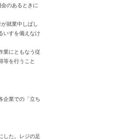
機会のあるときに
者が就業中しばし
るいすを備えなけ
作業にともなう従
得等を行うこと
各企業での「立ち
にした。レジの足