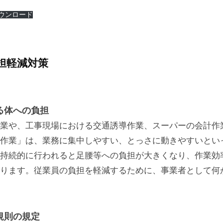
m
ウンロード
o
r
i
o
担軽減対策
k
a
る体への負担
業や、工事現場における交通誘導作業、スーパーの会計作
作業」は、業務に集中しやすい、とっさに動きやすいとい
持続的に行われると足腰等への負担が大きくなり、作業効
ります。従業員の負担を軽減するために、事業者として何
規則の規定