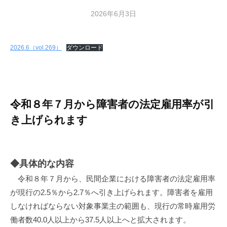
2026年6月3日
b
y
m
2026.6（vol.269）
ダウンロード
o
r
i
o
k
令和８年７月から障害者の法定雇用率が引
a
き上げられます
◆具体的な内容
令和８年７月から、民間企業における障害者の法定雇用率
が現行の2.5％から2.7％へ引き上げられます。障害者を雇用
しなければならない対象事業主の範囲も、現行の常時雇用労
働者数40.0人以上から
37.5人以上へと拡大
されます。