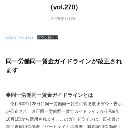
（vol.270）
2026年7月7日
b
y
m
2026.7（vol.270）
ダウンロード
o
r
i
o
同一労働同一賃金ガイドラインが改正され
k
ます
a
◆同一労働同一賃金ガイドラインとは
令和8年4月28日に同一労働同一賃金に係る改正省令・告示
が公布され、改正同一労働同一賃金ガイドラインが
令和8年
10月1日から適用
されます。このガイドラインは、正社員と
非正規雇用労働者（パートタイム労働者・有期雇用労働者・