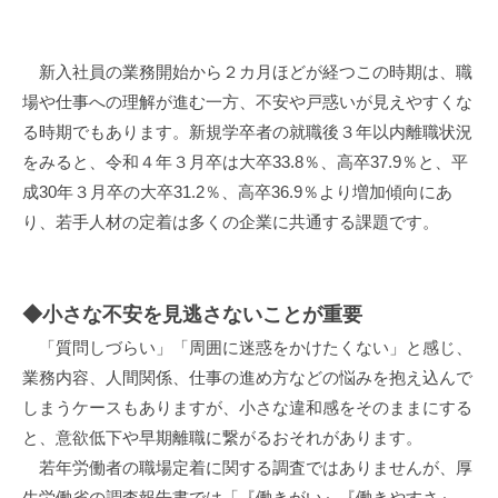
新入社員の業務開始から２カ月ほどが経つこの時期は、職
場や仕事への理解が進む一方、不安や戸惑いが見えやすくな
る時期でもあります。新規学卒者の就職後３年以内離職状況
をみると、令和４年３月卒は大卒33.8％、高卒37.9％と、平
成30年３月卒の大卒31.2％、高卒36.9％より増加傾向にあ
り、若手人材の定着は多くの企業に共通する課題です。
◆小さな不安を見逃さないことが重要
「質問しづらい」「周囲に迷惑をかけたくない」と感じ、
業務内容、人間関係、仕事の進め方などの悩みを抱え込んで
しまうケースもありますが、小さな違和感をそのままにする
と、意欲低下や早期離職に繋がるおそれがあります。
若年労働者の職場定着に関する調査ではありませんが、厚
生労働省の調査報告書では「『働きがい』『働きやすさ』