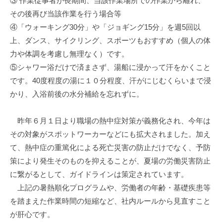
③ 作業従事者が長期間、当該作業場所での作業から離れ、
その後再び当該作業を行う場合等
④「ウォーキング30分」や「ジョギング15分」を週5回以
上、ダンス、サイクリング、スポーツもおすすめ（個人の体
力や体調を考慮し無理なく）です。
⑤シャワー浴だけで済まさず、湯船に浸かって汗をかくこと
です。40度程度の湯に１０分程度、汗がにじむくらいまで浸
かり、入浴前後の水分補給を忘れずに。
昨年６月１日より職場の熱中症対策が義務化され、今年は
その対象がスポットワーカーなどにも拡大されました。加え
て、熱中症の重篤化による死亡災害の防止だけでなく、予防
策により発生そのものを抑えることが、夏場の労働災害防止
に繋がるとして、ガイドラインは策定されています。
上記の暑熱順化プログラムや、労働者の年齢・基礎疾患等
を踏まえた作業時間の短縮など、社内ルールから見直すこと
が肝心です。