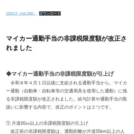
y
m
2026.5（vol.268）
ダウンロード
o
r
i
o
マイカー通勤手当の非課税限度額が改正さ
k
れました
a
◆マイカー通勤手当の非課税限度額が引上げ
令和８年４月１日以後に支給される通勤手当から、マイカ
ー通勤（自動車・自転車等の交通用具を使用した通勤）に係
る非課税限度額が改正されました。給与計算や通勤手当の取
扱いに影響する内容で、改正のポイントは２つです。
① 片道65㎞以上の非課税限度額の引上げ
改正前の非課税限度額は、通勤距離が片道55km以上の人