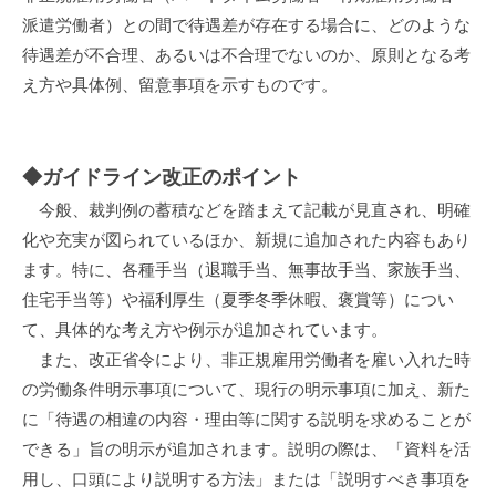
派遣労働者）との間で待遇差が存在する場合に、どのような
待遇差が不合理、あるいは不合理でないのか、原則となる考
え方や具体例、留意事項を示すものです。
◆ガイドライン改正のポイント
今般、裁判例の蓄積などを踏まえて記載が見直され、明確
化や充実が図られているほか、新規に追加された内容もあり
ます。特に、各種手当（退職手当、無事故手当、家族手当、
住宅手当等）や福利厚生（夏季冬季休暇、褒賞等）につい
て、具体的な考え方や例示が追加されています。
また、改正省令により、非正規雇用労働者を雇い入れた時
の労働条件明示事項について、現行の明示事項に加え、新た
に「待遇の相違の内容・理由等に関する説明を求めることが
できる」旨の明示が追加されます。説明の際は、「資料を活
用し、口頭により説明する方法」または「説明すべき事項を