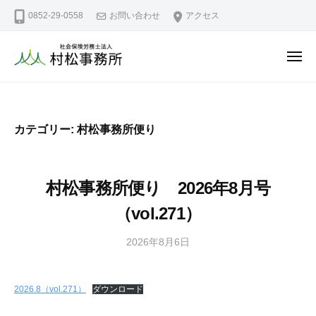
社
ュ
コ
0852-29-0558
お問い合わせ
アクセス
会
ー
ン
保
テ
険
メ
ン
労
ニ
社
島
務
ュ
ツ
ー
会
根
士
へ
県
法
保
ス
カテゴリー:
村松事務所便り
松
人
険
キ
江
村
労
ッ
松
市
務
プ
村松事務所便り 2026年8月号
事
の
士
務
社
（vol.271）
法
所
会
人
保
2026年8月6日
b
村
険
y
労
松
m
2026.8（vol.271）
ダウンロード
務
o
事
士
r