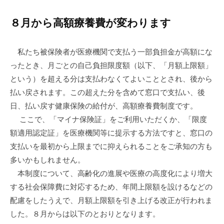
務
i
事
所
o
務
８月から高額療養費が変わります
k
所
a
私たち被保険者が医療機関で支払う一部負担金が高額にな
ったとき、月ごとの自己負担限度額（以下、「月額上限額」
という）を超える分は支払わなくてよいこととされ、後から
払い戻されます。この超えた分を含めて窓口で支払い、後
日、払い戻す健康保険の給付が、高額療養費制度です。
ここで、「マイナ保険証」をご利用いただくか、「限度
額適用認定証」を医療機関等に提示する方法ですと、窓口の
支払いを最初から上限までに抑えられることをご承知の方も
多いかもしれません。
本制度について、高齢化の進展や医療の高度化により増大
する社会保障費に対応するため、年間上限額を設けるなどの
配慮をしたうえで、月額上限額を引き上げる改正が行われま
した。８月からは以下のとおりとなります。